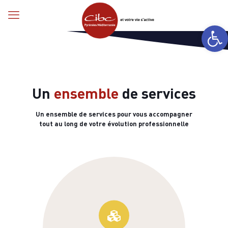
Ouvrir la
Un
ensemble
de services
Un ensemble de services pour vous accompagner
tout au long de votre évolution professionnelle
slotsmagic
mobile casino no deposit
80 free spins no deposit
best golf betting sites
book of ra deluxe slot free play
free casino promo codes for existing customers
ดาวน์โหลดroyal online
free money no deposit casino
queen of the nile pokies real money
new casino game
Faites le bilan et dessinez un projet
sur-mesure.