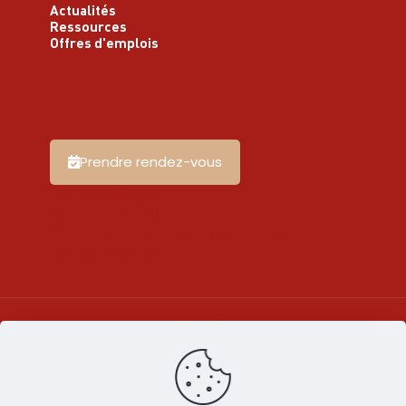
Actualités
Ressources
Offres d'emplois
Prendre rendez-vous
Les témoignages
Rapport d'activité
Résultats questionnaires de satisfaction
Nos partenaires
© 2026 CIBC Pyrénées Méditerranée | Par c-
labase.com |
Mentions légales
|
Politique de