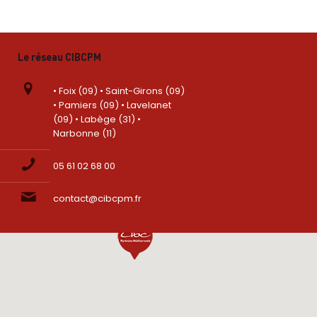
Le réseau CIBCPM
• Foix (09) • Saint-Girons (09)
• Pamiers (09) • Lavelanet
(09) • Labège (31) •
Narbonne (11)
05 61 02 68 00
contact@cibcpm.fr