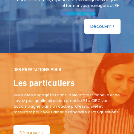
et former vos managers et RH.
Découvrir >
DES PRESTATIONS POUR
Les particuliers
Vous êtes engagé(e) dans la vie professionnelle et ne
savez pas quelle direction prendre ? Le CIBC vous
accompagne dans un cadre professionnel et
rassurant pour vous aider à répondre à vos questions !
Découvrir >