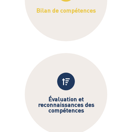
Bilan de compétences
En savoir plus >
Faites reconnaître votre expérience
(VAE, Certification CléA, Open
Badges)
Évaluation et
reconnaissances des
En savoir plus >
compétences