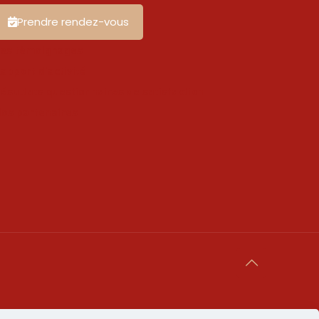
Prendre rendez-vous
es témoignages
apport d'activité
ésultats questionnaires de satisfaction
os partenaires