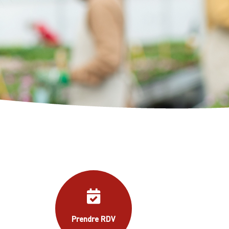
J'y vais ! >
Prendre RDV