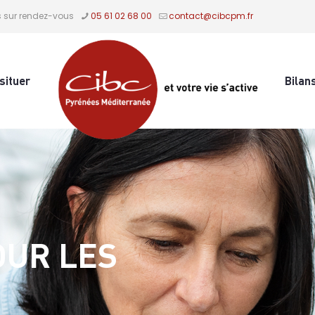
s sur rendez-vous
05 61 02 68 00
contact@cibcpm.fr
situer
Bilan
OUR LES