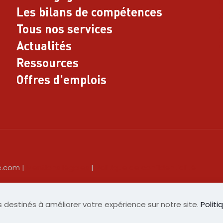
L
Les bilans de compétences
R
Tous nos services
R
Actualités
N
Ressources
Offres d'emplois
e.com |
Mentions légales
|
Politique de confidentialité
 adapté aux personnes en situation de handicap : nous cont
 destinés à améliorer votre expérience sur notre site.
Politi
p : Carine LEGALL
clegall@cibcpm.fr