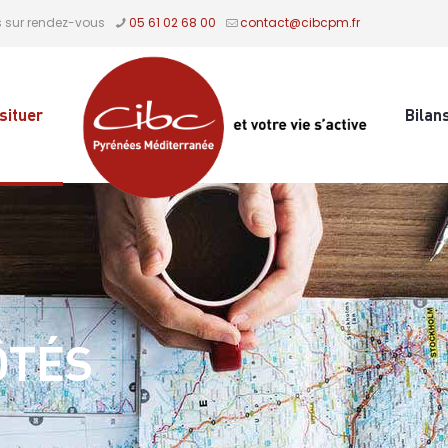
s sur rendez-vous
05 61 02 68 00
contact@cibcpm.fr
situer
Bilan
ÔTÉS