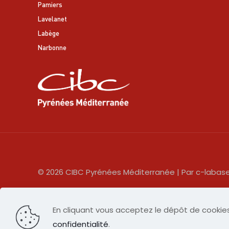
Pamiers
Lavelanet
Labège
Narbonne
© 2026 CIBC Pyrénées Méditerranée | Par c-labas
L’ensemble des sites du CIBC est accessible et
En cliquant vous acceptez le dépôt de cookies
compensation à votre situation. Référent handica
confidentialité
.