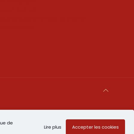
es témoignages
apport d'activité
ésultats questionnaires de satisfaction
os partenaires
acter pour adapter les outils et les méthodes de
que de
Lire plus
Accepter les cookies