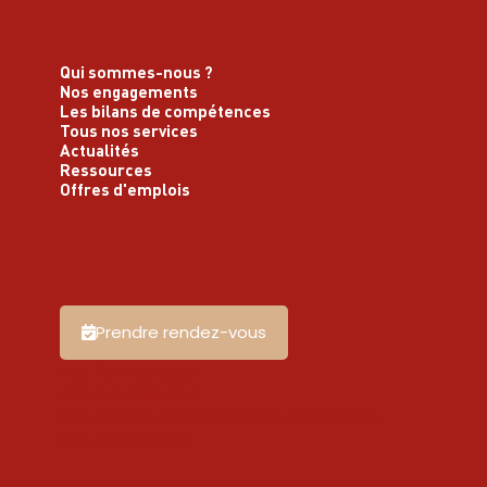
Qui sommes-nous ?
Nos engagements
Les bilans de compétences
Tous nos services
Actualités
Ressources
Offres d'emplois
Prendre rendez-vous
Les témoignages
Rapport d'activité
Résultats questionnaires de satisfaction
Nos partenaires